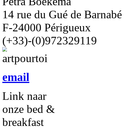
Petra Boekema
14 rue du Gué de Barnabé
F-24000 Périgueux
(+33)-(0)972329119
email
Link naar
onze bed &
breakfast